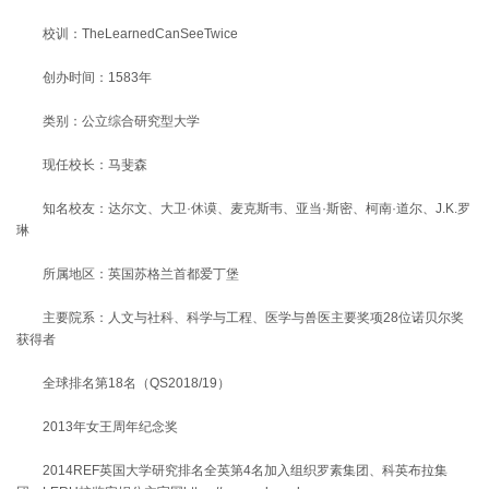
校训：TheLearnedCanSeeTwice
创办时间：1583年
类别：公立综合研究型大学
现任校长：马斐森
知名校友：达尔文、大卫·休谟、麦克斯韦、亚当·斯密、柯南·道尔、J.K.罗
琳
所属地区：英国苏格兰首都爱丁堡
主要院系：人文与社科、科学与工程、医学与兽医主要奖项28位诺贝尔奖
获得者
全球排名第18名（QS2018/19）
2013年女王周年纪念奖
2014REF英国大学研究排名全英第4名加入组织罗素集团、科英布拉集