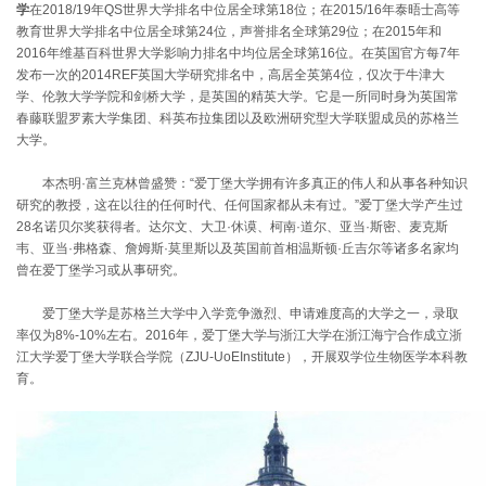
学
在2018/19年QS世界大学排名中位居全球第18位；在2015/16年泰晤士高等
教育世界大学排名中位居全球第24位，声誉排名全球第29位；在2015年和
2016年维基百科世界大学影响力排名中均位居全球第16位。在英国官方每7年
发布一次的2014REF英国大学研究排名中，高居全英第4位，仅次于牛津大
学、伦敦大学学院和剑桥大学，是英国的精英大学。它是一所同时身为英国常
春藤联盟罗素大学集团、科英布拉集团以及欧洲研究型大学联盟成员的苏格兰
大学。
本杰明·富兰克林曾盛赞：“爱丁堡大学拥有许多真正的伟人和从事各种知识
研究的教授，这在以往的任何时代、任何国家都从未有过。”爱丁堡大学产生过
28名诺贝尔奖获得者。达尔文、大卫·休谟、柯南·道尔、亚当·斯密、麦克斯
韦、亚当·弗格森、詹姆斯·莫里斯以及英国前首相温斯顿·丘吉尔等诸多名家均
曾在爱丁堡学习或从事研究。
爱丁堡大学是苏格兰大学中入学竞争激烈、申请难度高的大学之一，录取
率仅为8%-10%左右。2016年，爱丁堡大学与浙江大学在浙江海宁合作成立浙
江大学爱丁堡大学联合学院（ZJU-UoEInstitute），开展双学位生物医学本科教
育。